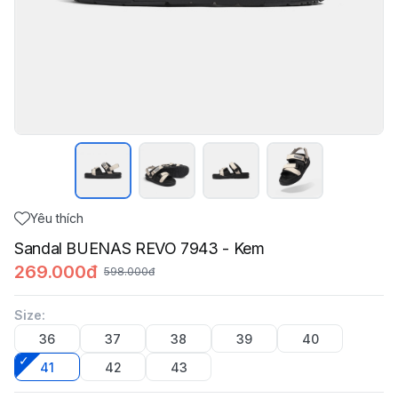
Yêu thích
Sandal BUENAS REVO 7943 - Kem
269.000đ
598.000đ
Size
:
36
37
38
39
40
41
42
43