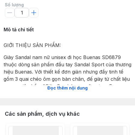
Số lượng
Mô tả chi tiết
GIỚI THIỆU SẢN PHẨM:
Giày Sandal nam nữ unisex đi học Buenas SD6879
thuộc dòng sản phẩm đầu tay Sandal Sport của thương
hiệu Buenas. Với thiết kế đơn giản nhưng đầy tinh tế
gồm 3 quai chéo ôm gọn bàn chân, đế giày từ chất liệu
cao su siêu bền, "Giày Sandal nam nữ unisex Buenas
Đọc thêm nội dung
SD7943" đem lại cảm giác chắc chắn khi hoạt động
thể thao, mềm mại để bảo vệ đôi chân của bạn, không
gây mỏi khi mang trong thời gian dài.
Các sản phẩm, dịch vụ khác
Sandals "Giày Sandal nam nữ unisex Buenas
SD7943
"
có nhiều size chuẩn dành cho Nam và Nữ, cùng với đó
là sự kết hợp nhiều màu sắc với phong cách khác nhau