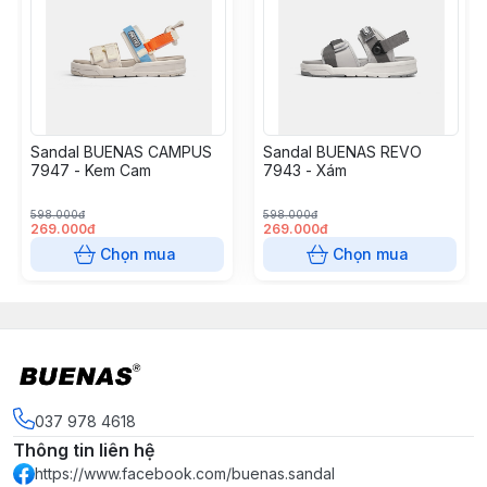
như: trẻ trung, năng động, nhẹ nhàng hay quý tộc. Dễ
dàng kết hợp với nhiều trang phục và thỏa mãn những
yêu cầu của mọi khách hàng về một sản phẩm: đảm
bảo về chất lượng, phù hợp về giá cả.
MÔ TẢ SẢN PHẨM:
Sandal BUENAS CAMPUS
Sandal BUENAS REVO
7947 - Kem Cam
7943 - Xám
598.000đ
598.000đ
269.000đ
269.000đ
Chọn mua
Chọn mua
037 978 4618
Thông tin liên hệ
https://www.facebook.com/buenas.sandal