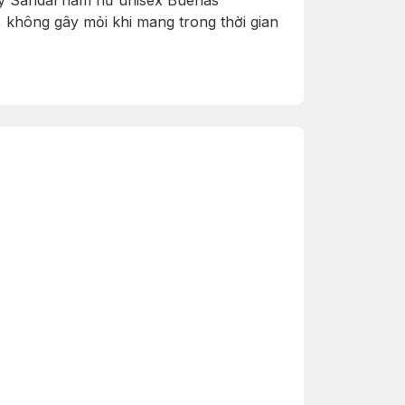
iày Sandal nam nữ unisex Buenas
 không gây mỏi khi mang trong thời gian
ng với đó là sự kết hợp nhiều màu sắc
 nhiều trang phục và thỏa mãn những yêu