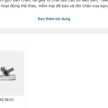
ôm gọn bàn chân, đế giày từ chất liệu cao su siêu bền, "G
hoạt động thể thao, mềm mại để bảo vệ đôi chân của bạn,
Đọc thêm nội dung
nas SD7947" có nhiều size chuẩn dành cho Nam và Nữ, cù
g, năng động, nhẹ nhàng hay quý tộc. Dễ dàng kết hợp với
: đảm bảo về chất lượng, phù hợp về giá cả.
NAS REVO