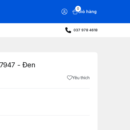
0
Giỏ hàng
037 978 4618
7947 - Đen
Yêu thích