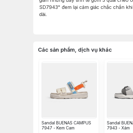
giản nhưng đầy tinh tế gồm 3 quai chéo 
SD7943" đem lại cảm giác chắc chắn khi 
dài.
Sandals "Giày Sandal nam nữ unisex Bue
với phong cách khác nhau như: trẻ trun
cầu của mọi khách hàng về một sản phẩm
Các sản phẩm, dịch vụ khác
MÔ TẢ SẢN PHẨM:
Sandal BUENAS CAMPUS
Sandal BUE
7947 - Kem Cam
7943 - Xám