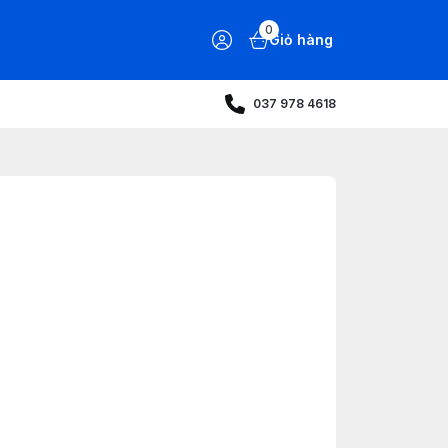
0
Giỏ hàng
037 978 4618