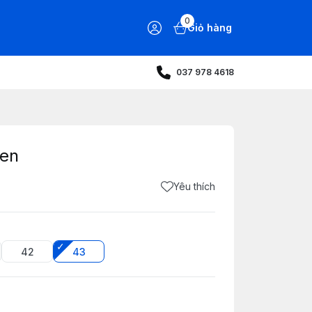
0
Giỏ hàng
037 978 4618
Đen
Yêu thích
42
43