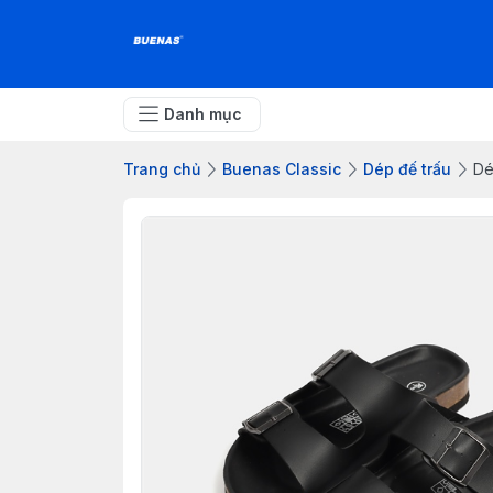
Danh mục
Trang chủ
Buenas Classic
Dép đế trấu
Dé