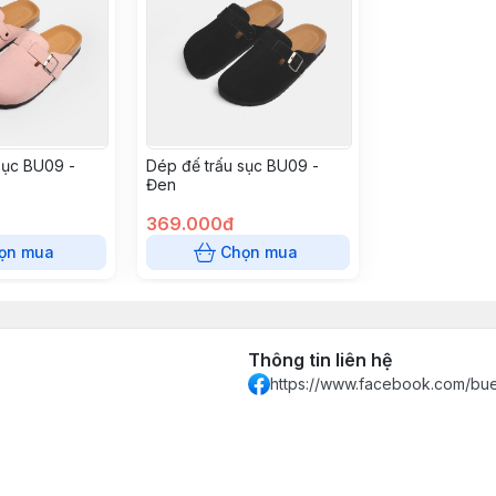
sục BU09 -
Dép đế trấu sục BU09 -
Đen
369.000đ
ọn mua
Chọn mua
Thông tin liên hệ
https://www.facebook.com/bue