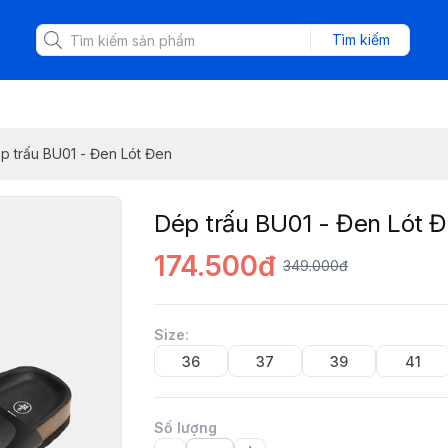
Tìm kiếm
p trấu BU01 - Đen Lót Đen
Dép trấu BU01 - Đen Lót 
174.500đ
349.000đ
Size
:
36
37
39
41
Số lượng