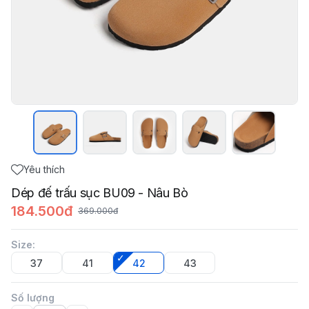
Yêu thích
Dép đế trấu sục BU09 - Nâu Bò
184.500đ
369.000đ
Size
:
37
41
42
43
Số lượng