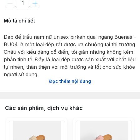
Mô tả chi tiết
Dép đế trấu nam nữ unisex birken quai ngang Buenas -
BU04 là một loại dép rất được ưa chuộng tại thị trường
Châu với kiểu dáng cổ điển, tối giản nhưng không kém
phần tinh tế. Đây là loại dép được sản xuất với chất liệu
tự nhiên, thân thiện với môi trường và tốt cho sức khỏe
người sử dụng.
Đọc thêm nội dung
1. THIẾT KẾ CỦA DÉP ĐẾ TRẤU NAM NỮ UNISEX
- Dép đế trấu nam nữ unisex MANG ĐẬM PHONG
CÁCH CỔ ĐIỂN VÀ TỐI GIẢN nhưng rất sang trọng và
Các sản phẩm, dịch vụ khác
tinh tế.
- THỜI TRANG UNISEX (phi giới tính): Dép đế trấu
nam nữ unisex là phong cách được ưa chuộng bởi tính