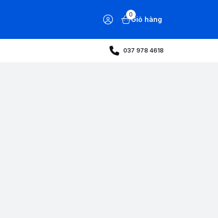
0
Giỏ hàng
037 978 4618