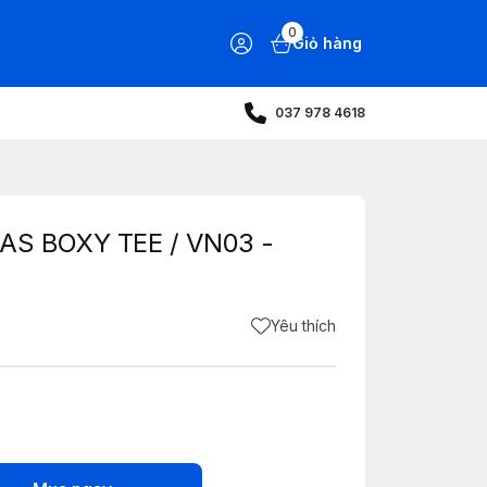
0
Giỏ hàng
037 978 4618
S BOXY TEE / VN03 -
Yêu thích