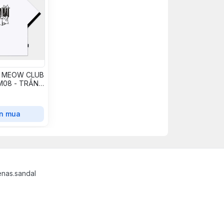
® MEOW CLUB
M08 - TRẮNG
n mua
nas.sandal