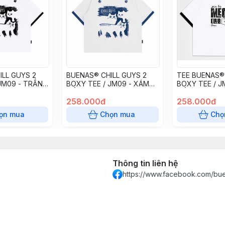
LL GUYS 2
BUENAS® CHILL GUYS 2
TEE BUENAS
JM09 - TRẮNG
BOXY TEE / JM09 - XÁM
BOXY TEE / J
CỔ XANH
CỔ ĐEN - S
258.000đ
258.000đ
ọn mua
Chọn mua
Chọ
Thông tin liên hệ
https://www.facebook.com/bue