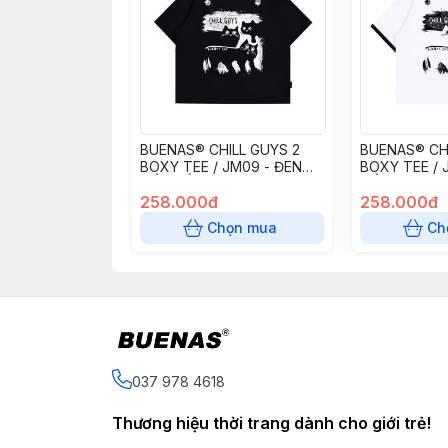
BUENAS® CHILL GUYS 2
BUENAS® CHI
BOXY TEE / JM09 - ĐEN
BOXY TEE / 
CỔ TRẮNG
CỔ ĐEN
258.000đ
258.000đ
Chọn mua
Ch
037 978 4618
Thương hiệu thời trang dành cho giới trẻ!