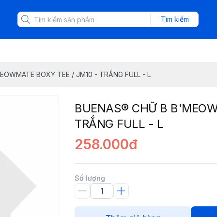
Tìm kiếm
EOWMATE BOXY TEE / JM10 - TRẮNG FULL - L
BUENAS® CHỮ B B'MEOWM
TRẮNG FULL - L
258.000đ
Số lượng