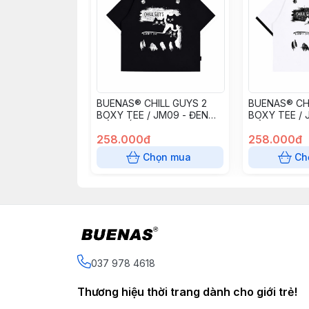
BUENAS® CHILL GUYS 2
BUENAS® CHI
BOXY TEE / JM09 - ĐEN
BOXY TEE / 
CỔ TRẮNG
CỔ ĐEN
258.000đ
258.000đ
Chọn mua
Ch
037 978 4618
Thương hiệu thời trang dành cho giới trẻ!