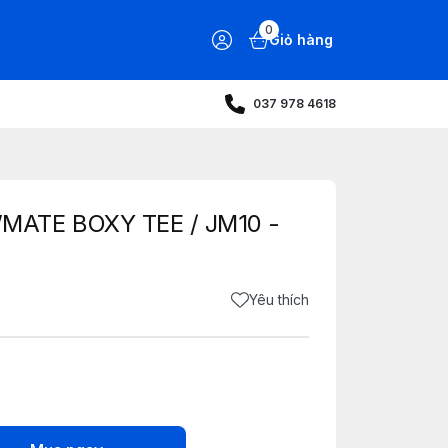
0
Giỏ hàng
037 978 4618
ATE BOXY TEE / JM10 -
Yêu thích