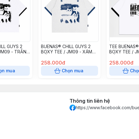
LL GUYS 2
BUENAS® CHILL GUYS 2
TEE BUENAS
JM09 - TRẮNG
BOXY TEE / JM09 - XÁM
BOXY TEE / J
CỔ XANH
CỔ ĐEN - S
258.000đ
258.000đ
ọn mua
Chọn mua
Chọ
Thông tin liên hệ
https://www.facebook.com/bue