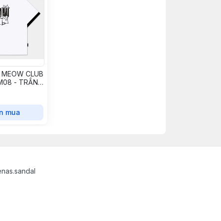
® MEOW CLUB
M08 - TRẮNG
n mua
nas.sandal