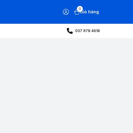
0
Giỏ hàng
037 978 4618